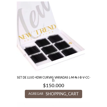
SET DE LUJO 4DW CURVAS VARIADAS L-M-N-J-B-V-CC-
D.
$
150.000
SHOPPING_CART
AGREGAR