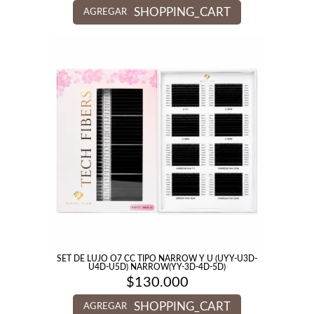
SHOPPING_CART
AGREGAR
SET DE LUJO O7 CC TIPO NARROW Y U (UYY-U3D-
U4D-U5D) NARROW(YY-3D-4D-5D)
$
130.000
SHOPPING_CART
AGREGAR