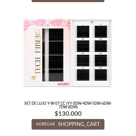
SET DE LUJO Y-W 07 CC (YY-3DW-4DW-5DW-6DW-
7DW-8DW)
$
130.000
SHOPPING_CART
AGREGAR