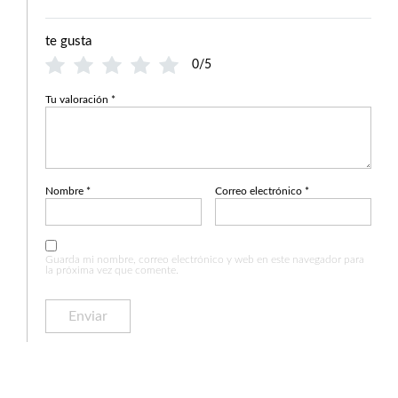
te gusta
0/5
Tu valoración
*
Nombre
*
Correo electrónico
*
Guarda mi nombre, correo electrónico y web en este navegador para
la próxima vez que comente.