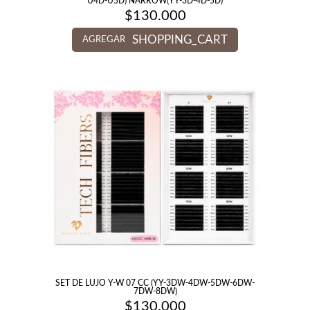
U4D-U5D) NARROW(YY-3D-4D-5D)
$
130.000
SHOPPING_CART
AGREGAR
SET DE LUJO Y-W 07 CC (YY-3DW-4DW-5DW-6DW-
7DW-8DW)
$
130.000