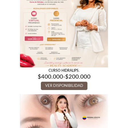
CURSO HIDRALIPS.
$
400.000
-
$
200.000
Rango
de
VER DISPONIBILIDAD
precios:
desde
$200.000
hasta
$400.000