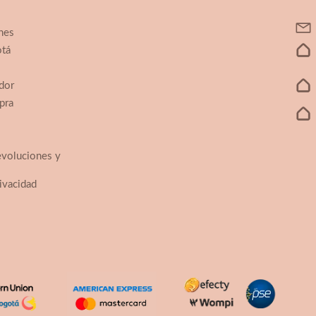
nes
otá
dor
pra
evoluciones y
rivacidad