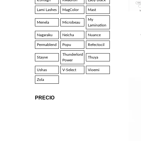
Iconsign
Kwadron
Lady Black
Lami Lashes
MagColor
Mast
My
Menela
Microbeau
Lamination
Nagaraku
Neicha
Nuance
Permablend
Popu
Refectocil
Thunderlord
Stayve
Thuya
Power
Ushas
V-Select
Vioemi
Zola
PRECIO