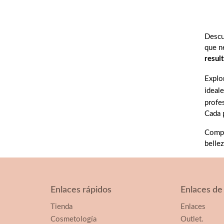
Descub
que n
resul
Explo
ideale
profe
Cada 
Compr
belle
Enlaces rápidos
Enlaces de
Tienda
Enlaces
Cosmetología
Outlet.