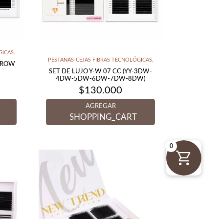
ICAS.
PESTAÑAS-CEJAS FIBRAS TECNOLÓGICAS.
ARROW
SET DE LUJO Y-W 07 CC (YY-3DW-
4DW-5DW-6DW-7DW-8DW)
$
130.000
AGREGAR
SHOPPING_CART
0